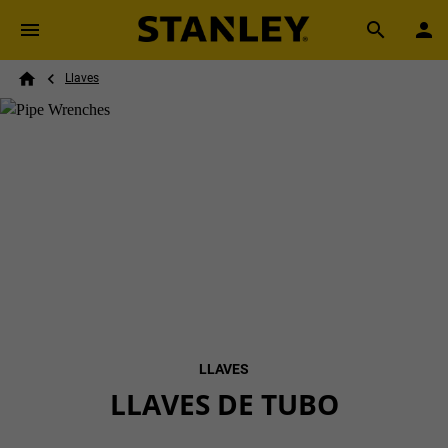
Skip to main content
Breadcrumb
Search
Llaves
Home
LLAVES
LLAVES DE TUBO