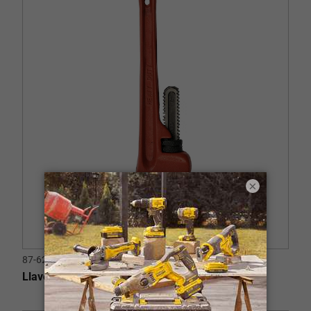
×
87-623
Llave de Tubo 12"(304 mm)