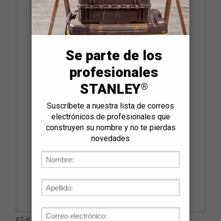
87-625