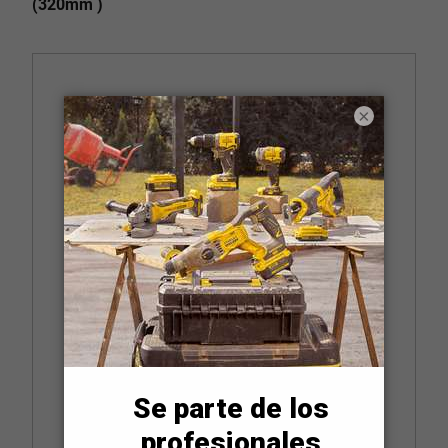
(320mm )
×