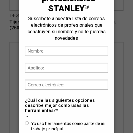
14-563
Tijeras de Aviación FatMax® Corte Recto 10 pulg.
(250mm)