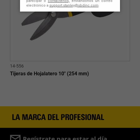
14-556
Tijeras de Hojalatero 10" (254 mm)
Regístrate para estar al día