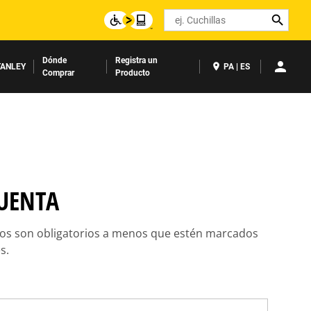
Search
Dónde
Registra un
ANLEY
PA | ES
Comprar
Producto
UENTA
os son obligatorios a menos que estén marcados
s.