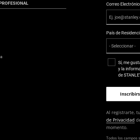
PROFESIONAL
Correo Electrónic
País de Residenc
ca
Sí, me gust
y la inform
de STANLE
Al registrarte,
de Privacidad
de
momento.
Todos los campos s