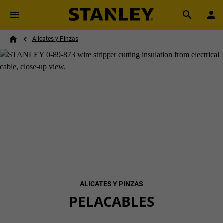
Skip to main content
Breadcrumb
Search
Alicates y Pinzas
Home
ALICATES Y PINZAS
PELACABLES