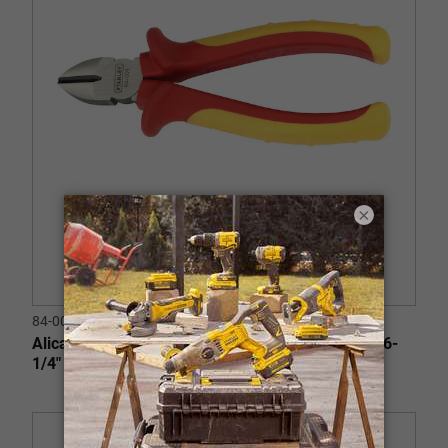
×
84-009
Alicate de Corte Diagonal MaxSteel™ VDE 1000V 6-
1/4" (160 mm)