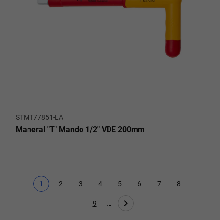
STMT77851-LA
Maneral "T" Mando 1/2" VDE 200mm
1
2
3
4
5
6
7
8
Página actual
Page
Page
Page
Page
Page
Page
Page
…
9
Page