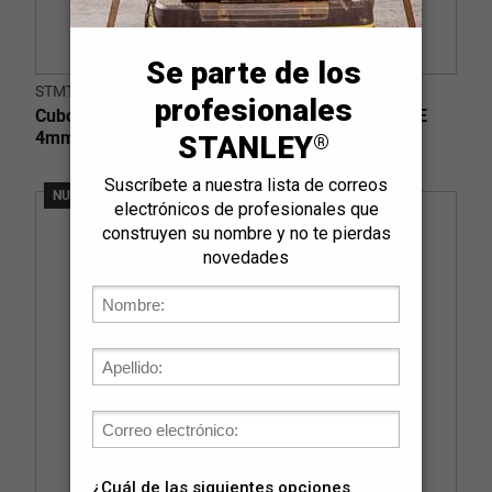
STMT77844-LA
Cubo/Dado con Punta Hexagonal Mando 1/2" VDE
4mm x 120mm
NUEVO