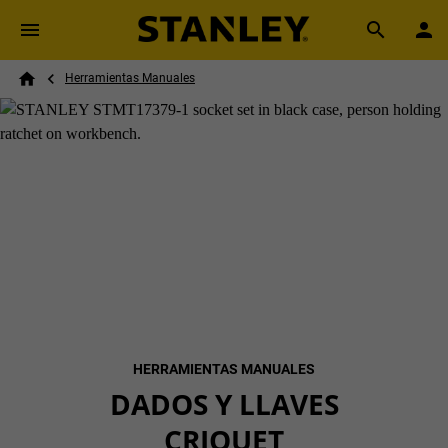
Skip to main content
Breadcrumb
Search
Herramientas Manuales
Home
HERRAMIENTAS MANUALES
DADOS Y LLAVES
CRIQUET