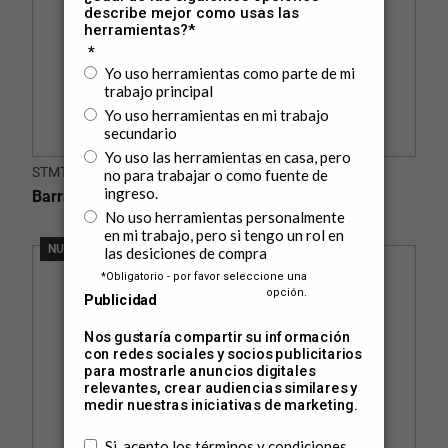
STMT77849-LA
Barra de Extensión Mando 1/2" VDE 125mm
NUEVO