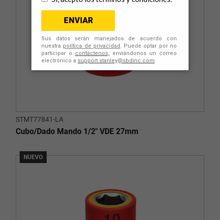
STMT77841-LA
Cubo/Dado Mando 1/2" VDE 27mm
NUEVO