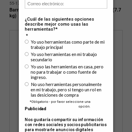
55-175
Barra Larga Hexagonal Recta 5.9' (1.8 m) 17 lbs (7.7
kg)