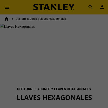
Skip to main content
Breadcrumb
Search
Destornilladores y Llaves Hexagonales
Home
DESTORNILLADORES Y LLAVES HEXAGONALES
LLAVES HEXAGONALES