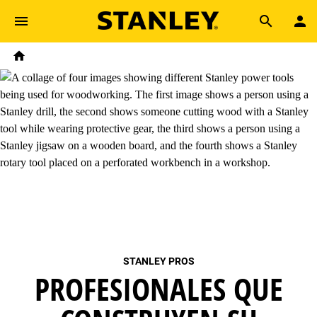
Skip to main content
Breadcrumb
Search
Home
STANLEY PROS
PROFESIONALES QUE