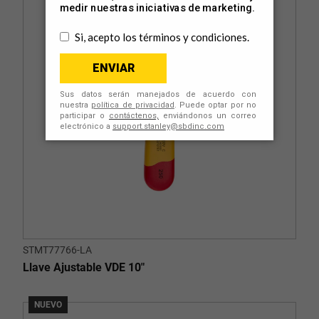
STMT77766-LA
Llave Ajustable VDE 10"
NUEVO