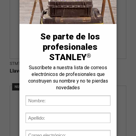
STMT77761-LA
Llave Corona VDE 24mm
NUEVO