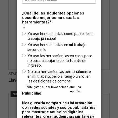
STMT77758-LA
Llave Corona VDE 19mm
NUEVO