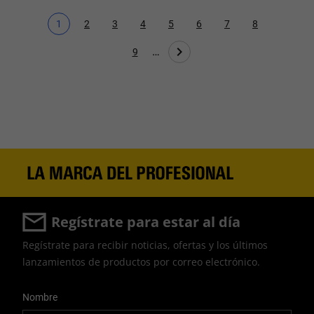
1
2
3
4
5
6
7
8
Página actual
Page
Page
Page
Page
Page
Page
Page
…
9
Page
Regístrate para estar al día
Regístrate para recibir noticias, ofertas y los últimos
lanzamientos de productos por correo electrónico.
User Details
Nombre