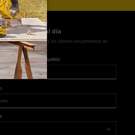
rate para estar al día
recibir noticias, ofertas y los últimos lanzamientos de
orreo electrónico.
Apellido
o
ia