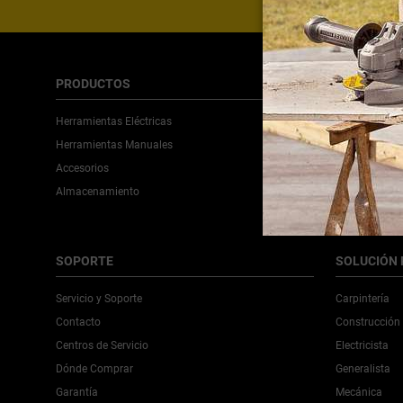
PRODUCTOS
STANLEY
Herramientas Eléctricas
Sobre Nosotr
Herramientas Manuales
La Marca del 
Accesorios
Pro Check
Almacenamiento
Sostenibilida
Artículos
SOPORTE
SOLUCIÓN 
Servicio y Soporte
Carpintería
Contacto
Construcción
Centros de Servicio
Electricista
Dónde Comprar
Generalista
Garantía
Mecánica