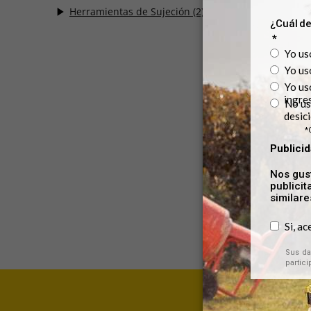
Herramientas de Sujeción
(2)
SI45
Cautin de