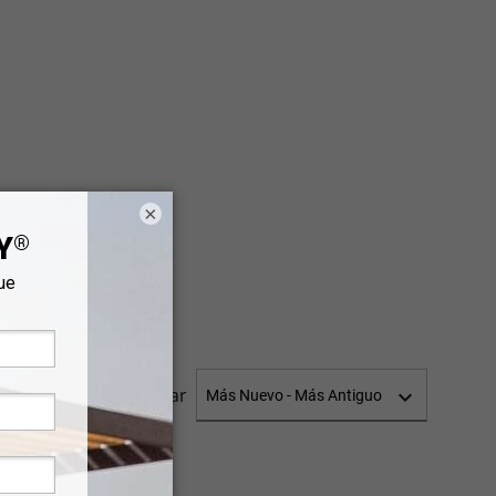
×
Ordenar